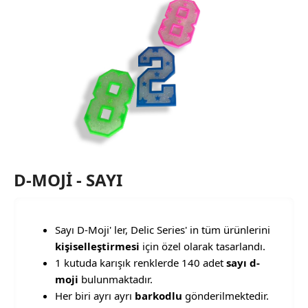
Kalem Kutusu Grubu
5 ürün
D-MOJİ - SAYI
Sayı D-Moji' ler, Delic Series' in tüm ürünlerini
kişiselleştirmesi
için özel olarak tasarlandı.
1 kutuda karışık renklerde 140 adet
sayı
d-
moji
bulunmaktadır.
Her biri ayrı ayrı
barkodlu
gönderilmektedir.