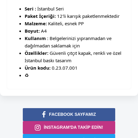
Seri :
İstanbul Seri
Paket İçeriği:
12'li karışık paketlenmektedir
Malzeme:
Kaliteli, esnek PP
Boyut:
A4
Kullanım
: Belgelerinizi yıpranmadan ve
dağılmadan saklamak için
Özellikler:
Güvenli çıtçıt kapak, renkli ve özel
İstanbul baskı tasarım
Ürün kodu:
0.23.07.001
♻️
FACEBOOK SAYFAMIZ
İNSTAGRAM'DA TAKİP EDİN!